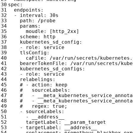
spec
:
endpoints
:
- 
interval
:
30s
path
:
/probe
params
:
moudle
:
[
http_2xx]
scheme
:
http
kubernetes_sd_config
:
- 
role
:
service
tlsConfig
:
caFile
:
/var/run/secrets/kubernetes.
bearerTokenFile
:
/var/run/secrets/kube
kubernetes_sd_configs
:
- 
role
:
service
relabelings
:
# - action: keep
#   sourceLabels:
#   - __meta_kubernetes_service_annota
#   - __meta_kubernetes_service_annota
#   regex: true;
- 
sourceLabels
:
- 
__address__
targetLabel
:
__param_target
- 
targetLabel
:
__address__
replacement
:
prometheus-blackbox-exp