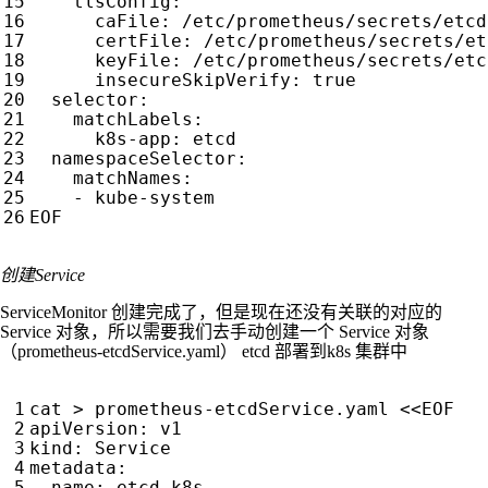
tlsConfig
:
caFile
:
/etc/prometheus/secrets/etcd
certFile
:
/etc/prometheus/secrets/et
keyFile
:
/etc/prometheus/secrets/etc
insecureSkipVerify
:
true
selector
:
matchLabels
:
k8s-app
:
etcd
namespaceSelector
:
matchNames
:
- 
kube-system
EOF
创建Service
ServiceMonitor 创建完成了，但是现在还没有关联的对应的
Service 对象，所以需要我们去手动创建一个 Service 对象
（prometheus-etcdService.yaml） etcd 部署到k8s 集群中
cat > prometheus-etcdService.yaml <<EOF
apiVersion
:
v1
kind
:
Service
metadata
:
name
:
etcd-k8s