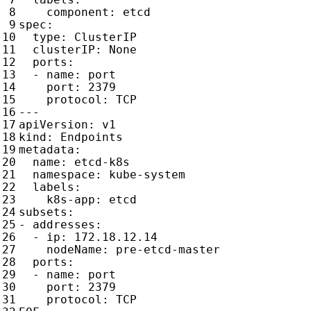
component
:
etcd
spec
:
type
:
ClusterIP
clusterIP
:
None
ports
:
- 
name
:
port
port
:
2379
protocol
:
TCP
---
apiVersion
:
v1
kind
:
Endpoints
metadata
:
name
:
etcd-k8s
namespace
:
kube-system
labels
:
k8s-app
:
etcd
subsets
:
- 
addresses
:
- 
ip
:
172.18.12.14
nodeName
:
pre-etcd-master
ports
:
- 
name
:
port
port
:
2379
protocol
:
TCP