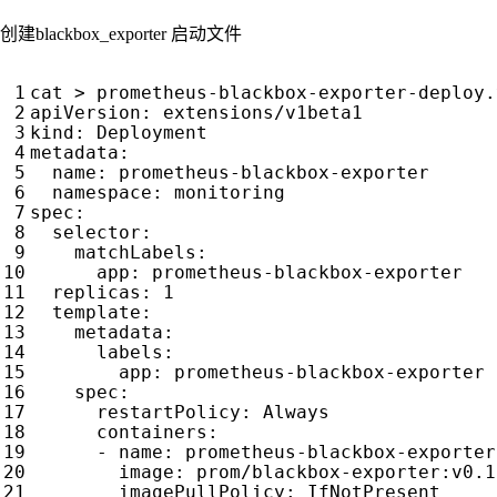
创建blackbox_exporter 启动文件
cat > prometheus-blackbox-exporter-deploy.
apiVersion
:
extensions/v1beta1
kind
:
Deployment
metadata
:
name
:
prometheus-blackbox-exporter
namespace
:
monitoring
spec
:
selector
:
matchLabels
:
app
:
prometheus-blackbox-exporter
replicas
:
1
template
:
metadata
:
labels
:
app
:
prometheus-blackbox-exporter
spec
:
restartPolicy
:
Always
containers
:
- 
name
:
prometheus-blackbox-exporter
image
:
prom/blackbox-exporter:v0.1
imagePullPolicy
:
IfNotPresent