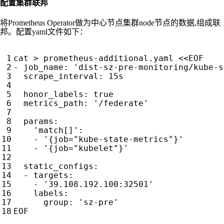
配置集群联邦
将Prometheus Operator做为中心节点集群node节点的数据,组成联
邦。配置yaml文件如下：
cat > prometheus-additional.yaml <<EOF
- 
job_name
:
'dist-sz-pre-monitoring/kube-s
scrape_interval
:
15s
honor_labels
:
true
metrics_path
:
'/federate'
params
:
'match[]'
:
- 
'{job="kube-state-metrics"}'
- 
'{job="kubelet"}'
static_configs
:
- 
targets
:
- 
'39.108.192.100:32501'
labels
:
group
:
'sz-pre'
EOF