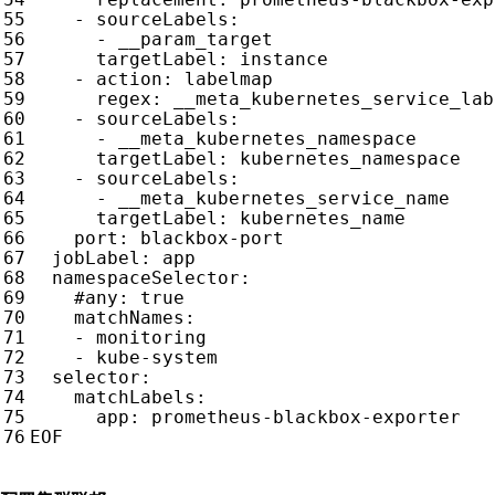
- 
sourceLabels
:
- 
__param_target
targetLabel
:
instance
- 
action
:
labelmap
regex
:
__meta_kubernetes_service_lab
- 
sourceLabels
:
- 
__meta_kubernetes_namespace
targetLabel
:
kubernetes_namespace
- 
sourceLabels
:
- 
__meta_kubernetes_service_name
targetLabel
:
kubernetes_name
port
:
blackbox-port
jobLabel
:
app
namespaceSelector
:
#any: true
matchNames
:
- 
monitoring
- 
kube-system
selector
:
matchLabels
:
app
:
prometheus-blackbox-exporter
EOF