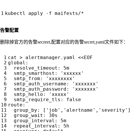
告警配置
删除掉官方的告警secreet,配置对应的告警secret,yaml文件如下：
cat > alertmanager.yaml <<EOF
global
:
resolve_timeout
:
5m
smtp_smarthost
:
'xxxxxx'
smtp_from
:
'xxxxxxxx'
smtp_auth_username
:
'xxxxxxx'
smtp_auth_password
:
'xxxxxxx'
smtp_hello
:
'xxxxx'
smtp_require_tls
:
false
route
:
group_by
:
[
'job'
,
'alertname'
,
'severity'
]
group_wait
:
30s
group_interval
:
5m
repeat_interval
:
5h