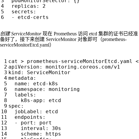
podMonitorSelector
:
{}
replicas
:
2
secrets
:
- 
etcd-certs
创建 ServiceMonitor
现在 Prometheus 访问 etcd 集群的证书已经准
备好了，接下来创建 ServiceMonitor 对象即可（prometheus-
serviceMonitorEtcd.yaml）
cat > prometheus-serviceMonitorEtcd.yaml <
apiVersion
:
monitoring.coreos.com/v1
kind
:
ServiceMonitor
metadata
:
name
:
etcd-k8s
namespace
:
monitoring
labels
:
k8s-app
:
etcd
spec
:
jobLabel
:
etcd
endpoints
:
- 
port
:
port
interval
:
30s
scheme
:
https