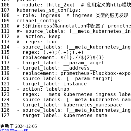
module
:
[
http_2xx] 
# 使用定义的http模
kubernetes_sd_configs
:
- 
role
:
ingress 
# ingress 类型的服务发现
relabel_configs
:
# 只有ingress的annotation中配置了 prometh
#- source_labels: [__meta_kubernetes_in
#  action: keep
#  regex: true
- 
source_labels
:
[
__meta_kubernetes_ing
regex
:
(.+);(.+);(.+)
replacement
:
${1}://${2}${3}
target_label
:
__param_target
- 
target_label
:
__address__
replacement
:
prometheus-blackbox-expo
- 
source_labels
:
[
__param_target]
target_label
:
instance
- 
action
:
labelmap
regex
:
__meta_kubernetes_ingress_labe
- 
source_labels
:
[
__meta_kubernetes_nam
target_label
:
kubernetes_namespace
- 
source_labels
:
[
__meta_kubernetes_ing
target_label
:
kubernetes_name
更新于 2024-12-05