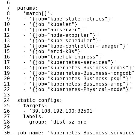
params
:
'match[]'
:
- 
'{job="kube-state-metrics"}'
- 
'{job="kubelet"}'
- 
'{job="apiserver"}'
- 
'{job="node-exporter"}'
- 
'{job="kube-scheduler"}'
- 
'{job="kube-controller-manager"}'
- 
'{job="etcd-k8s"}'
- 
'{job="traefik-ingress"}'
- 
'{job="kubernetes-services"}'
- 
'{job="kubernetes-Business-redis"}'
- 
'{job="kubernetes-Business-mongodb"
- 
'{job="kubernetes-Business-psql"}'
- 
'{job="kubernetes-Business-amqp"}'
- 
'{job="kubernetes-Physical-node"}'
static_configs
:
- 
targets
:
- 
'39.108.192.100:32501'
labels
:
group
:
'dist-sz-pre'
- 
job_name
:
'kubernetes-Business-services