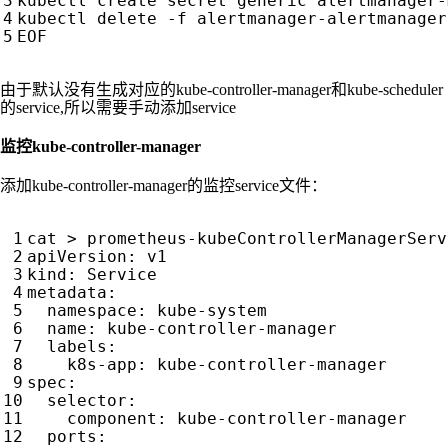
EOF
由于默认没有生成对应的kube-controller-manager和kube-scheduler
的service,所以需要手动添加service
监控kube-controller-manager
添加kube-controller-manager的监控service文件：
cat > prometheus-kubeControllerManagerServ
apiVersion
:
v1
kind
:
Service
metadata
:
namespace
:
kube-system
name
:
kube-controller-manager
labels
:
k8s-app
:
kube-controller-manager
spec
:
selector
:
component
:
kube-controller-manager
ports
: