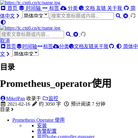
首页
时间轴
标签
分类
文档
友链
关于我
简
体中文
取消
首页
时间轴
标签
分类
文档
友链
关于我
简体中
文
目录
Prometheus_operator使用
MikelPan
收录于
监控
2021-02-16
约 3050 字
预计阅读 7 分钟
目录
Prometheus Operator 使用
安装
告警配置
监控kube-controller-manager