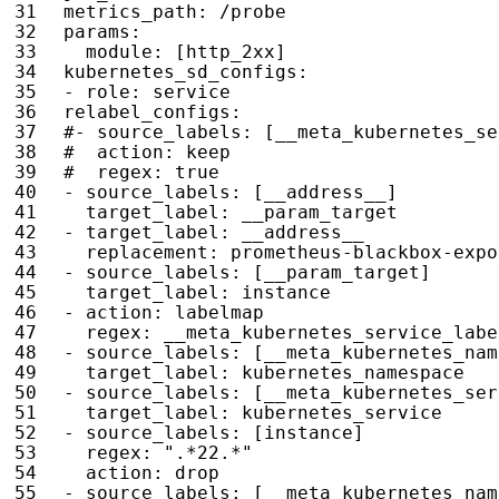
metrics_path
:
/probe
params
:
module
:
[
http_2xx]
kubernetes_sd_configs
:
- 
role
:
service
relabel_configs
:
#- source_labels: [__meta_kubernetes_se
#  action: keep
#  regex: true
- 
source_labels
:
[
__address__]
target_label
:
__param_target
- 
target_label
:
__address__
replacement
:
prometheus-blackbox-expo
- 
source_labels
:
[
__param_target]
target_label
:
instance
- 
action
:
labelmap
regex
:
__meta_kubernetes_service_labe
- 
source_labels
:
[
__meta_kubernetes_nam
target_label
:
kubernetes_namespace
- 
source_labels
:
[
__meta_kubernetes_ser
target_label
:
kubernetes_service
- 
source_labels
:
[
instance]
regex
:
".*22.*"
action
:
drop
- 
source_labels
:
[
__meta_kubernetes_nam