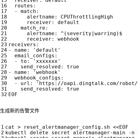
receiver
:
default
routes
:
- 
match
:
alertname
:
CPUThrottlingHigh
receiver
:
default
match_re
:
alertname
:
^(severity|warring)$
receiver
:
webhook
receivers
:
- 
name
:
'default'
email_configs
:
- 
to
:
'xxxxxxx'
send_resolved
:
true
- 
name
:
'webhook'
webhook_configs
:
- 
url
:
'https://oapi.dingtalk.com/robot/
send_resolved
:
true
EOF 
生成新的告警文件
cat > reset_alertmanager_config.sh 