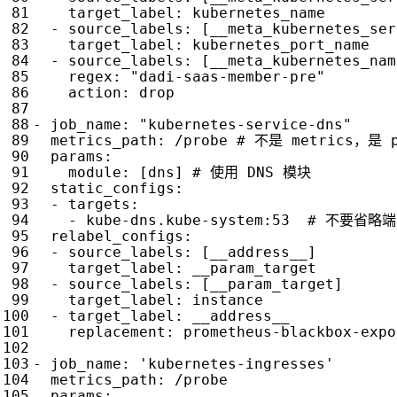
target_label
:
kubernetes_name
- 
source_labels
:
[
__meta_kubernetes_ser
target_label
:
kubernetes_port_name
- 
source_labels
:
[
__meta_kubernetes_nam
regex
:
"dadi-saas-member-pre"
action
:
drop
- 
job_name
:
"kubernetes-service-dns"
metrics_path
:
/probe
# 不是 metrics，是 p
params
:
module
:
[
dns]
# 使用 DNS 模块
static_configs
:
- 
targets
:
- 
kube-dns.kube-system:53 
# 不要省略
relabel_configs
:
- 
source_labels
:
[
__address__]
target_label
:
__param_target
- 
source_labels
:
[
__param_target]
target_label
:
instance
- 
target_label
:
__address__
replacement
:
prometheus-blackbox-expo
- 
job_name
:
'kubernetes-ingresses'
metrics_path
:
/probe
params
: