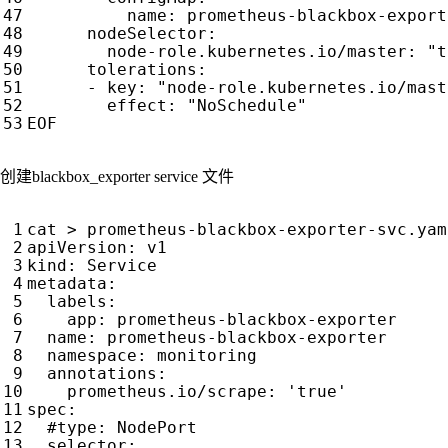
name
:
prometheus-blackbox-export
nodeSelector
:
node-role.kubernetes.io/master
:
"t
tolerations
:
- 
key
:
"node-role.kubernetes.io/mast
effect
:
"NoSchedule"
EOF
创建blackbox_exporter service 文件
cat > prometheus-blackbox-exporter-svc.yam
apiVersion
:
v1
kind
:
Service
metadata
:
labels
:
app
:
prometheus-blackbox-exporter
name
:
prometheus-blackbox-exporter
namespace
:
monitoring
annotations
:
prometheus.io/scrape
:
'true'
spec
:
#type: NodePort
selector
: