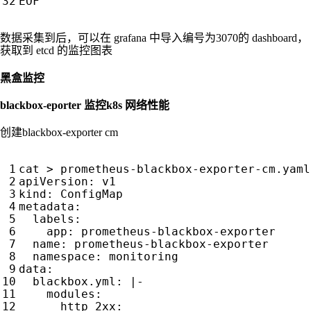
EOF
数据采集到后，可以在 grafana 中导入编号为3070的 dashboard，
获取到 etcd 的监控图表
黑盒监控
blackbox-eporter 监控k8s 网络性能
创建blackbox-exporter cm
cat > prometheus-blackbox-exporter-cm.yaml
apiVersion
:
v1
kind
:
ConfigMap
metadata
:
labels
:
app
:
prometheus-blackbox-exporter
name
:
prometheus-blackbox-exporter
namespace
:
monitoring
data
:
blackbox.yml
:
|-