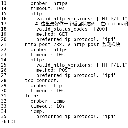
          valid_http_versions: ["HTTP/1.1"
# 这里最好作一个返回状态码，在grafana
valid_status_codes
:
[
200
]
method
:
GET
preferred_ip_protocol
:
"ip4"
http_post_2xx
:
# http post 监测模块
prober
:
https
timeout
:
10s
http
:
valid_http_versions
:
[
"HTTP/1.1"
method
:
POST
preferred_ip_protocol
:
"ip4"
tcp_connect
:
prober
:
tcp
timeout
:
10s
icmp
:
prober
:
icmp
timeout
:
10s
icmp
:
preferred_ip_protocol
:
"ip4"
EOF