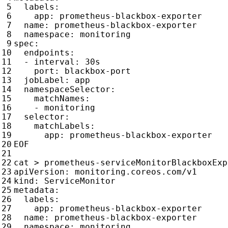
labels
:
app
:
prometheus-blackbox-exporter
name
:
prometheus-blackbox-exporter
namespace
:
monitoring
spec
:
endpoints
:
- 
interval
:
30s
port
:
blackbox-port
jobLabel
:
app
namespaceSelector
:
matchNames
:
- 
monitoring
selector
:
matchLabels
:
app
:
prometheus-blackbox-exporter
EOF
cat > prometheus-serviceMonitorBlackboxExp
apiVersion
:
monitoring.coreos.com/v1
kind
:
ServiceMonitor
metadata
:
labels
:
app
:
prometheus-blackbox-exporter
name
:
prometheus-blackbox-exporter
namespace
:
monitoring