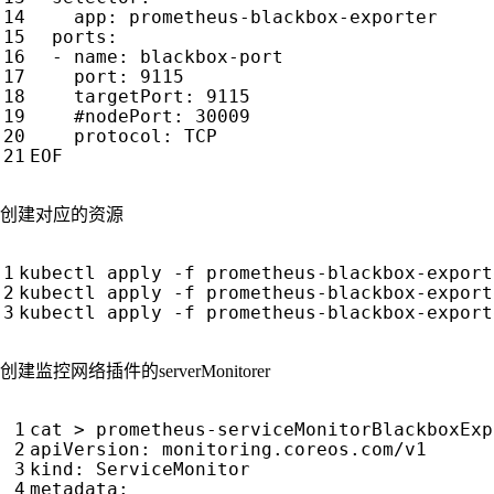
app
:
prometheus-blackbox-exporter
ports
:
- 
name
:
blackbox-port
port
:
9115
targetPort
:
9115
#nodePort: 30009
protocol
:
TCP
EOF
创建对应的资源
创建监控网络插件的serverMonitorer
cat > prometheus-serviceMonitorBlackboxExp
apiVersion
:
monitoring.coreos.com/v1
kind
:
ServiceMonitor
metadata
: