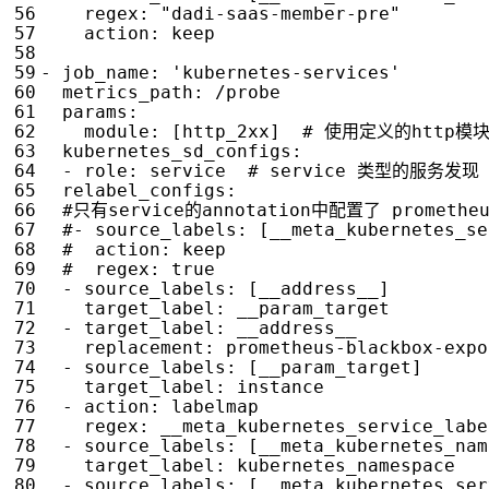
regex
:
"dadi-saas-member-pre"
action
:
keep
- 
job_name
:
'kubernetes-services'
metrics_path
:
/probe
params
:
module
:
[
http_2xx] 
# 使用定义的http模
kubernetes_sd_configs
:
- 
role
:
service 
# service 类型的服务发现
relabel_configs
:
#只有service的annotation中配置了 promethe
#- source_labels: [__meta_kubernetes_se
#  action: keep
#  regex: true
- 
source_labels
:
[
__address__]
target_label
:
__param_target
- 
target_label
:
__address__
replacement
:
prometheus-blackbox-expo
- 
source_labels
:
[
__param_target]
target_label
:
instance
- 
action
:
labelmap
regex
:
__meta_kubernetes_service_labe
- 
source_labels
:
[
__meta_kubernetes_nam
target_label
:
kubernetes_namespace
- 
source_labels
:
[
__meta_kubernetes_ser