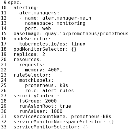
spec
:
alerting
:
alertmanagers
:
- 
name
:
alertmanager-main
namespace
:
monitoring
port
:
web
baseImage
:
quay.io/prometheus/prometheus
nodeSelector
:
kubernetes.io/os
:
linux
podMonitorSelector
:
{}
replicas
:
2
resources
:
requests
:
memory
:
400Mi
ruleSelector
:
matchLabels
:
prometheus
:
k8s
role
:
alert-rules
securityContext
:
fsGroup
:
2000
runAsNonRoot
:
true
runAsUser
:
1000
serviceAccountName
:
prometheus-k8s
serviceMonitorNamespaceSelector
:
{}
serviceMonitorSelector
:
{}