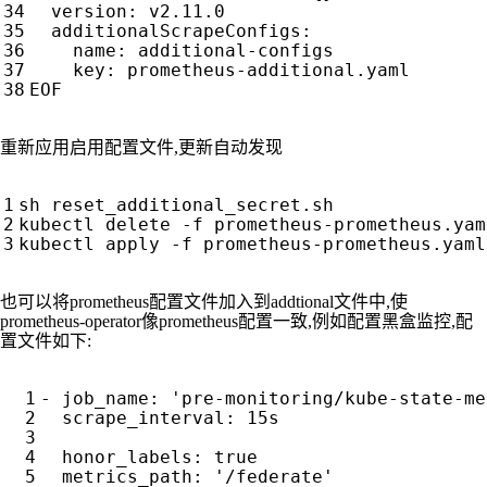
version
:
v2.11.0
additionalScrapeConfigs
:
name
:
additional-configs
key
:
prometheus-additional.yaml
EOF
重新应用启用配置文件,更新自动发现
也可以将prometheus配置文件加入到addtional文件中,使
prometheus-operator像prometheus配置一致,例如配置黑盒监控,配
置文件如下:
- 
job_name
:
'pre-monitoring/kube-state-me
scrape_interval
:
15s
honor_labels
:
true
metrics_path
:
'/federate'