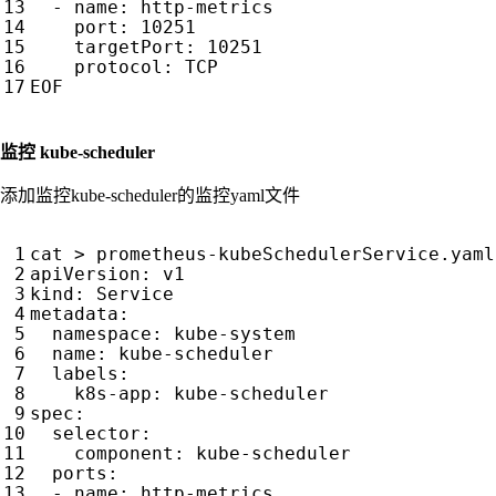
- 
name
:
http-metrics
port
:
10251
targetPort
:
10251
protocol
:
TCP
EOF
监控 kube-scheduler
添加监控kube-scheduler的监控yaml文件
cat > prometheus-kubeSchedulerService.yaml
apiVersion
:
v1
kind
:
Service
metadata
:
namespace
:
kube-system
name
:
kube-scheduler
labels
:
k8s-app
:
kube-scheduler
spec
:
selector
:
component
:
kube-scheduler
ports
:
- 
name
:
http-metrics