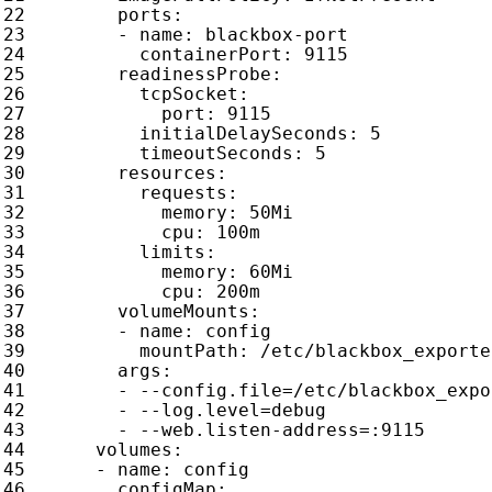
ports
:
- 
name
:
blackbox-port
containerPort
:
9115
readinessProbe
:
tcpSocket
:
port
:
9115
initialDelaySeconds
:
5
timeoutSeconds
:
5
resources
:
requests
:
memory
:
50Mi
cpu
:
100m
limits
:
memory
:
60Mi
cpu
:
200m
volumeMounts
:
- 
name
:
config
mountPath
:
/etc/blackbox_exporte
args
:
- --
config.file=/etc/blackbox_expo
- --
log.level=debug
- --
web.listen-address=:9115
volumes
:
- 
name
:
config
configMap
: