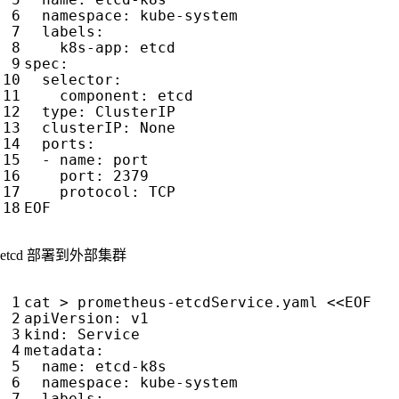
namespace
:
kube-system
labels
:
k8s-app
:
etcd
spec
:
selector
:
component
:
etcd
type
:
ClusterIP
clusterIP
:
None
ports
:
- 
name
:
port
port
:
2379
protocol
:
TCP
EOF
etcd 部署到外部集群
cat > prometheus-etcdService.yaml <<EOF
apiVersion
:
v1
kind
:
Service
metadata
:
name
:
etcd-k8s
namespace
:
kube-system
labels
: