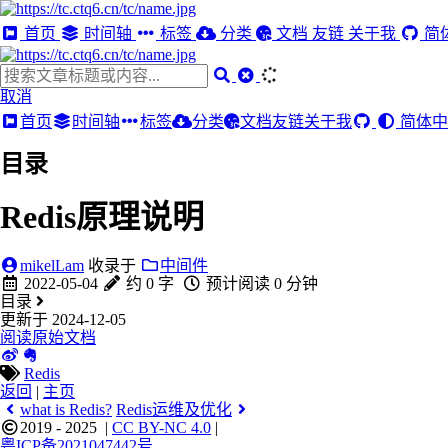
首页
时间轴
标签
分类
文档
友链
关于我
简
取消
首页
时间轴
标签
分类
文档
友链
关于我
简体中
目录
Redis原理说明
mikelLam
收录于
中间件
2022-05-04
约 0 字
预计阅读 0 分钟
目录
更新于 2024-12-05
阅读原始文档
Redis
返回
|
主页
what is Redis?
Redis运维及优化
2019 - 2025
|
CC BY-NC 4.0
|
粤ICP备2021047442号